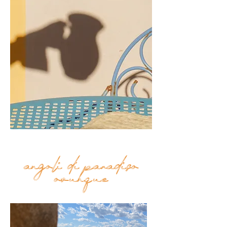
angoli di paradiso
Top
ovunque
FAQ
Shipping and Returns