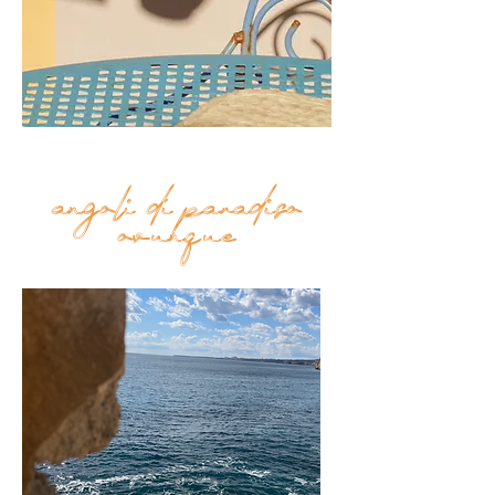
angoli di paradiso
Top
ovunque
FAQ
Shipping and Returns
Terms and Conditions