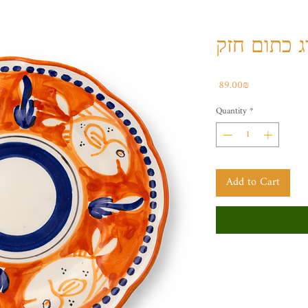
 כתום חזק
Price
‏89.00 ‏₪
Quantity
*
Add to Cart