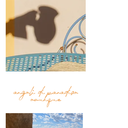
angoli di paradiso
Top
ovunque
FAQ
Shipping and Returns