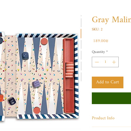
SKU: 2
Price
‏189.00 ‏₪
Quantity
*
Add to Cart
Product Info
I'm a product det