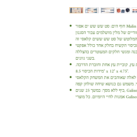
חוף הים: סט שש שש ים אפור Malin The Beach כולל את תצלום של שיזוף שמתענג על
דיים של מלין מושלמים עבור הסגנון
וי קשיח יוקרתי: הכיסוי הקשיח בחלק אחד כולל אפקטי
נה ומגשי חלקים המעוטרים בהצללה
בשני גוונים.
ט השמש כולל 30 חתיכות עץ, 4 קוביות עץ, קוביית עץ אחת וחוברת הדרכה
מידות הכיסוי 8.5" x 12" x 4.75".
 לאלה שאוהבים את המשחק הקלאסי
כיף ללא מסך: במשך 25 שנים, Galison יצרה נייר מכתבים, מתנות ופאזלים המביאים