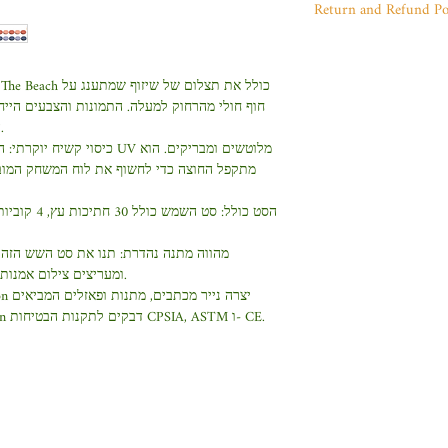
Return and Refund Po
more informatio
I’m a Return and
as sizing, materia
place to let you
instructions. This
in case they are d
חוף חולי מהרחוק למעלה. התמונות והצבעים הייחו
write what makes
המלוטש של סט שש ששים קלאסי זה.
purchase. Having
how your custome
כיס UV מלוטשים ומבריקים. הוא
exchange policy i
מתקפל החוצה כדי לחשוף את לוח המשחק המוב
item. Buyers lik
and reassure you
getting before th
הסט כולל: ס.
buy with confide
much information
מהווה מתנה נהדרת: תנו את סט השש הזה
buy with confiden
ומעריצים צילום אמנותי. משמש גם כנושא שיחה שולחן קפה.
אמנות לחיי היומיום. כל מוצרי Galison דבקים לתקנות הבטיחות CPSIA, ASTM ו- CE.