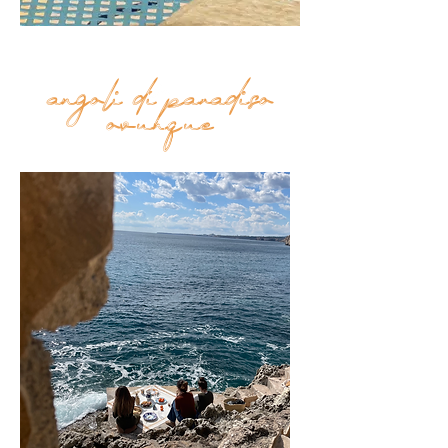
angoli di paradiso
Top
ovunque
FAQ
Shipping and Returns
Terms and Conditions