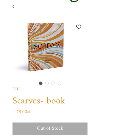
SKU: 1
Scarves- book
Price
‏175.00 ‏₪
Out of Stock