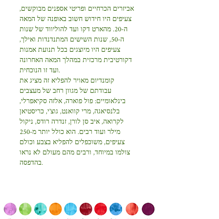
אביזרים הכרחיים ופריטי אספנים מבוקשים,
צעיפים היו חידוש חשוב באופנה של המאה
ה-20. מהארט דקו ועד להוליווד של שנות
ה-50, שנות השישים המתנדנדות ואילך,
צעיפים היו מיוצגים בכל תנועת אמנות
דקורטיבית מרכזית במהלך המאה האחרונה
ועד זו הנוכחית.
קומנדיום מאויר להפליא זה מציג את
עבודתם של מגוון רחב של מעצבים
בינלאומיים: פול פוארה, אלזה סקיאפרלי,
בלנסיאגה, מרי קוואנט, גוצ'י, כריסטיאן
לקרואה, איב סן לורן, זנדרה רודס, ניקול
מילר ועוד רבים. הוא כולל יותר מ-250
צעיפים, משוכפלים להפליא בצבע וכולם
צולמו במיוחד, ורבים מהם מעולם לא נראו
בהדפסה.